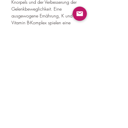
Knorpels und der Verbesserung der 
Gelenkbeweglichkeit. Eine 
ausgewogene Ernährung, K und der 
Vitamin B-Komplex spielen eine 
wichtige Rolle bei der Reduzierung 
von Entzündungen, um die 
Gelenkgesundheit zu unterstützen.
Vitamin K
Vitamin K ist entscheidend für die 
Bildung von Osteocalcin, B6 und 
B12, das für die 
Knochenmineralisierung erforderlich 
ist. Es trägt auch zur Reduzierung 
von Entzündungen im Körper bei. 
Grünes Blattgemüse wie Spinat und 
Grünkohl sind hervorragende 
Quellen für Vitamin K.