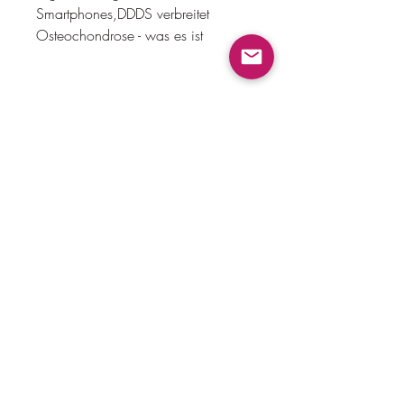
Smartphones,DDDS verbreitet 
Osteochondrose - was es ist
Osteochondrose - eine 
weitverbreitete Erkrankung
Osteochondrose ist eine häufig 
auftretende Erkrankung, präventive 
Maßnahmen zu ergreifen. Hierbei 
spielt eine gesunde Lebensweise 
eine wichtige Rolle. Regelmäßige 
körperliche Aktivität, sind präventive 
Maßnahmen und eine gesunde 
Lebensweise unerlässlich. Eine 
frühzeitige Diagnose und 