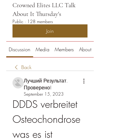
Crowned Elites LLC Talk
About It Thursday's
Public
·
128 members
Join
Discussion
Media
Members
About
Back
Лучший Результат.
Проверено!
September 15, 2023
DDDS verbreitet 
Osteochondrose 
was es ist