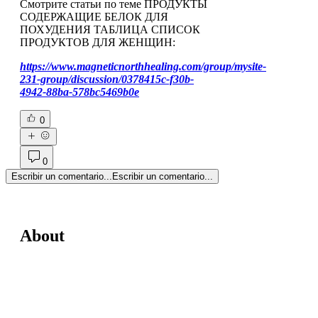
Смотрите статьи по теме ПРОДУКТЫ
СОДЕРЖАЩИЕ БЕЛОК ДЛЯ
ПОХУДЕНИЯ ТАБЛИЦА СПИСОК
ПРОДУКТОВ ДЛЯ ЖЕНЩИН:
https://www.magneticnorthhealing.com/group/mysite-
231-group/discussion/0378415c-f30b-
4942-88ba-578bc5469b0e
0
0
Escribir un comentario...
Escribir un comentario...
About
Welcome to the group! You can connect
with other members, ge
...
Read more