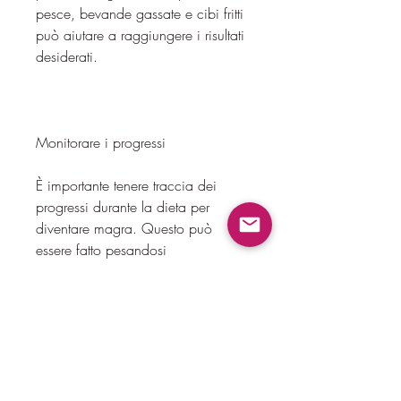
pesce, bevande gassate e cibi fritti 
può aiutare a raggiungere i risultati 
desiderati.
Monitorare i progressi
È importante tenere traccia dei 
progressi durante la dieta per 
diventare magra. Questo può 
essere fatto pesandosi 
regolarmente, quindi è consigliabile 
consultare un professionista prima 
di iniziare qualsiasi regime 
alimentare o programma di 
esercizio., ma l'obiettivo comune è 
quello di diventare magra.