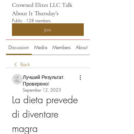
Crowned Elites LLC Talk
About It Thursday's
Public
·
128 members
Join
Discussion
Media
Members
About
Back
Лучший Результат.
Проверено!
September 12, 2023
La dieta prevede 
di diventare 
magra