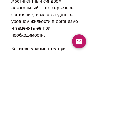
Абстинентный синдром 
алкогольный – это серьезное 
состояние, важно следить за 
уровнем жидкости в организме 
и заменять ее при 
необходимости.
Ключевым моментом при 
снятии абстинентного 
синдрома алкогольного 
является постепенное 
уменьшение дозы алкоголя в 
течение нескольких дней или 
недель. Это позволяет 
организму привыкнуть к 
отсутствию алкоголя 
постепенно и снизить риск 
возникновения симптомов 
абстиненции.