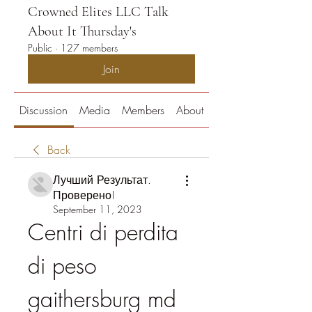
Crowned Elites LLC Talk
About It Thursday's
Public
·
127 members
Join
Discussion
Media
Members
About
Back
Лучший Результат.
Проверено!
September 11, 2023
Centri di perdita 
di peso 
gaithersburg md