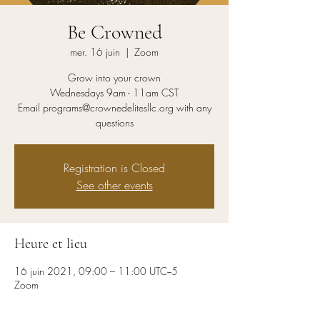
Be Crowned
mer. 16 juin
  |  
Zoom
Grow into your crown
Wednesdays 9am - 11am CST
Email programs@crownedelitesllc.org with any
questions
Registration is Closed
See other events
Heure et lieu
16 juin 2021, 09:00 – 11:00 UTC−5
Zoom