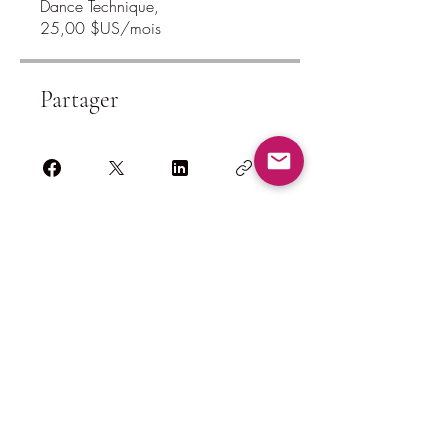
Dance Technique,
25,00 $US/mois
Partager
Demander à participer
thecrownedelites@gmail.com
(224) 572-9590